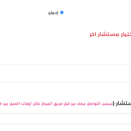
إدمان
اختيار مستشار آخر
تشار (
سيتم التواصل معك من قبل فريق المركز خلال أوقات العمل من 3م حتى 8م عبر الواتساب لتأكيد الموعد