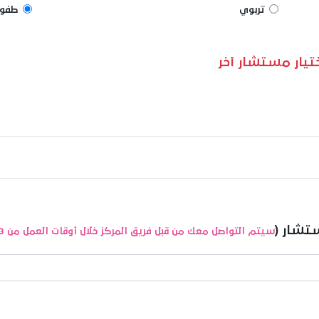
تربوي
طفول
اختيار مستشار آخر
تشار (
سيتم التواصل معك من قبل فريق المركز خلال أوقات العمل من 3م حتى 8م عبر الواتساب لتأكيد الموعد